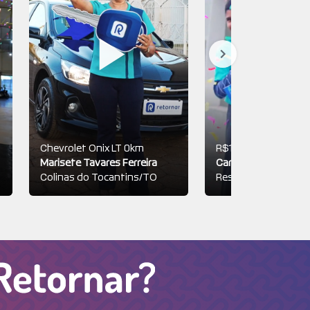
Chevrolet Onix LT 0km
R$150.000,00
Marisete Tavares Ferreira
Carlos Teixeira
Colinas do Tocantins/TO
Resende/RJ