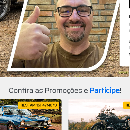
Confira as Promoções e
Participe
!
RESTAM 15H47M05S
RE