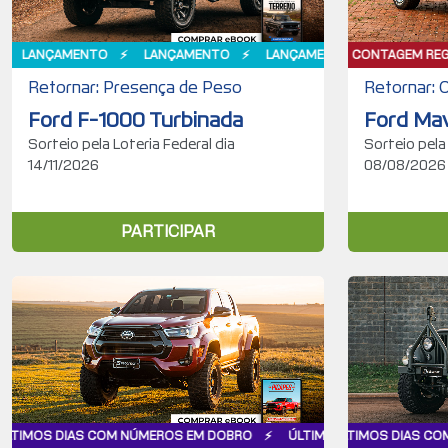
SIVA
AMENTO
CONTAGEM REGRESSIVA
LANÇAMENTO
LANÇAMENTO
CONTAGEM REGRESSIVA
LANÇAMENTO
ÚLTIMOS D
Retornar: Presença de Peso
Retornar: 
Ford F-1000 Turbinada
Ford Mav
Sorteio pela Loteria Federal dia
Sorteio pela
14/11/2026
08/08/2026
PARTICIPAR
ÚMEROS EM DOBRO
COM NÚMEROS EM DOBRO
 DIAS COM NÚMEROS EM DOBRO
ÚLTIMOS DIAS COM NÚMEROS EM DOBRO
ÚLTIMOS DIAS COM NÚMEROS EM DOBRO
ÚLTIMOS DIAS COM NÚMEROS EM
NÚMEROS EM DO
Ú