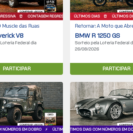
IAS
CONTAGEM REGRESSIVA
LANÇAMENTO
ÚLTIMOS DIAS
LANÇAMENTO
ÚLTIMOS DIAS
ÚLTIMAS SEMANAS
CONTAGEM REGRESSIVA
LANÇAMENTO
ÚLTIMOS DIAS
ÚLTIMAS SEMAN
LANÇAMENT
CONTAGEM
O Muscle das Ruas
Retornar: A Moto que Ab
erick V8
BMW R 1250 GS
 Loteria Federal dia
Sorteio pela Loteria Federal d
26/08/2026
PARTICIPAR
PARTICIPAR
 DOBRO
BRO NO PIX/CARTÃO
LTIMOS DIAS COM NÚMEROS EM DOBRO
ÚLTIMOS DIAS COM NÚMEROS EM DOBRO
ÚLTIMOS DIAS COM NÚMEROS EM DOBRO
NÚMEROS EM DOBRO NO PIX/CARTÃO
ÚLTIMOS DIAS COM NÚME
ÚLTIMOS DIAS CO
ÚLTIMOS DI
NÚ