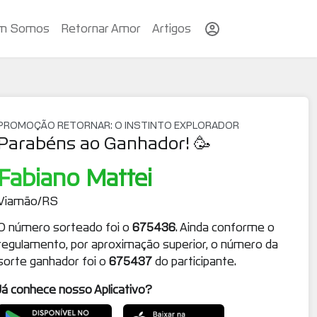
m Somos
Retornar Amor
Artigos
PROMOÇÃO RETORNAR: O INSTINTO EXPLORADOR
Parabéns ao Ganhador! 🥳
Fabiano Mattei
Viamão/RS
O número sorteado foi o
675436
. Ainda conforme o
regulamento, por aproximação superior, o número da
sorte ganhador foi o
675437
do participante.
Já conhece nosso Aplicativo?