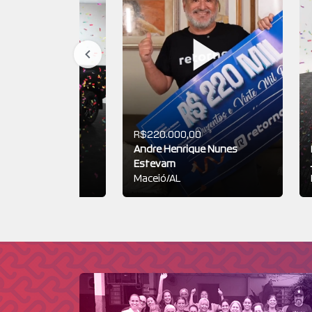
R$220.000,00
00,00
Andre Henrique Nunes
lberto Emple
Estevam
P
Maceió/AL