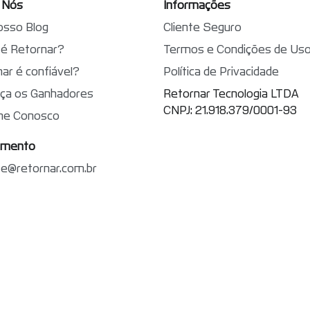
 Nós
Informações
osso Blog
Cliente Seguro
é Retornar?
Termos e Condições de Us
ar é confiável?
Política de Privacidade
ça os Ganhadores
Retornar Tecnologia LTDA
CNPJ: 21.918.379/0001-93
lhe Conosco
imento
te@retornar.com.br