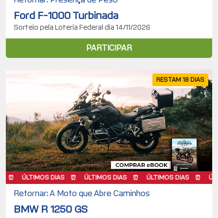
Ford F-1000 Turbinada
Sorteio pela Loteria Federal dia 14/11/2026
PARTICIPAR
RESTAM 18 DIAS
ÚLTIMOS DIAS
ÚLTIMOS DIAS
ÚLTIMOS DIAS
ÚLTIMOS
Retornar: A Moto que Abre Caminhos
BMW R 1250 GS