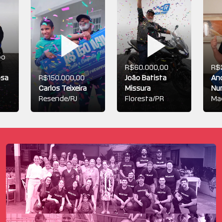
bo
R$60.000,00
R$
osa
R$150.000,00
João Batista
An
Carlos Teixeira
Missura
Nu
P
Resende/RJ
Floresta/PR
Ma