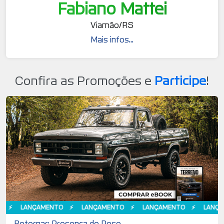
Fabiano Mattei
Viamão/RS
Mais infos...
Confira as Promoções e
Participe
!
LANÇAMENTO
LANÇAMENTO
LANÇAMENTO
LANÇAMEN
Retornar: Presença de Peso